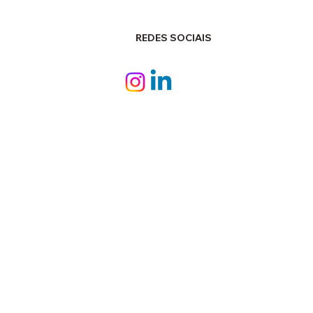
REDES SOCIAIS
e são barras de
mero reforçado com
as (FRP)?