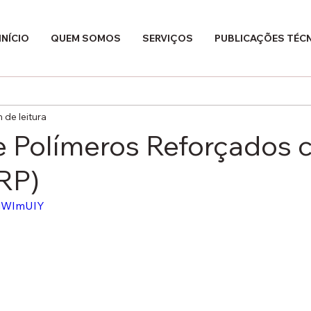
INÍCIO
QUEM SOMOS
SERVIÇOS
PUBLICAÇÕES TÉC
n de leitura
e Polímeros Reforçados
FRP)
2gWImUIY