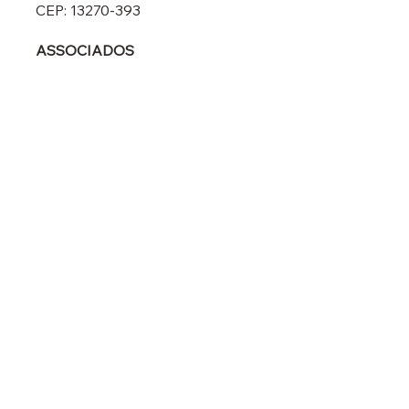
não convencionais em estruturas de
CEP: 13270-393
concreto?
ASSOCIADOS