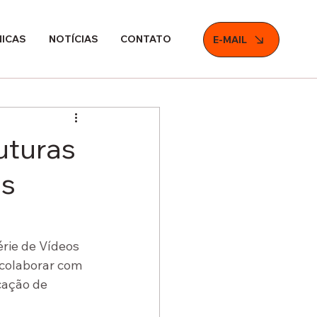
NICAS
NOTÍCIAS
CONTATO
E-MAIL
uturas
as
rie de Vídeos 
 colaborar com 
cação de 