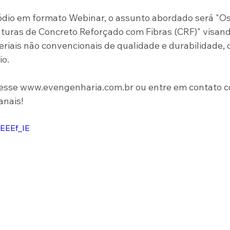
ódio em formato Webinar, o assunto abordado será "Os 
turas de Concreto Reforçado com Fibras (CRF)" visand
iais não convencionais de qualidade e durabilidade, co
o. 
esse 
www.evengenharia.com.br
 ou entre em contato c
anais!
6EEEf_IE