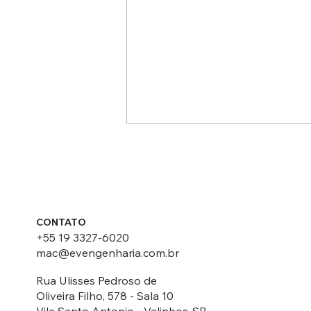
CONTATO
+55 19 3327-6020
mac@evengenharia.com.br
Conceitos básicos sobre
Pavimentos de Concreto
Rua Ulisses Pedroso de
Oliveira Filho, 578 - Sala 10
Vila Santo Antonio - Valinhos-SP