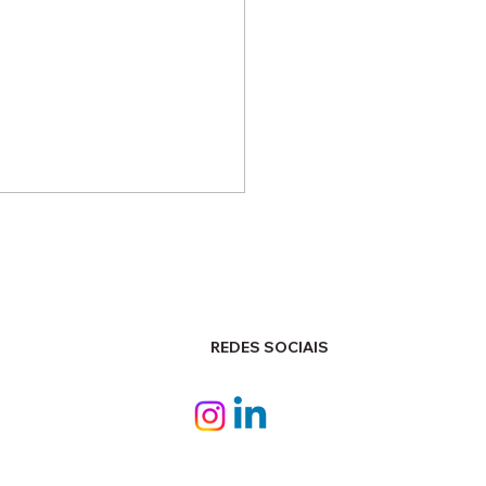
REDES SOCIAIS
das sobre a aplicação
ateriais não
encionais em estruturas
oncreto?